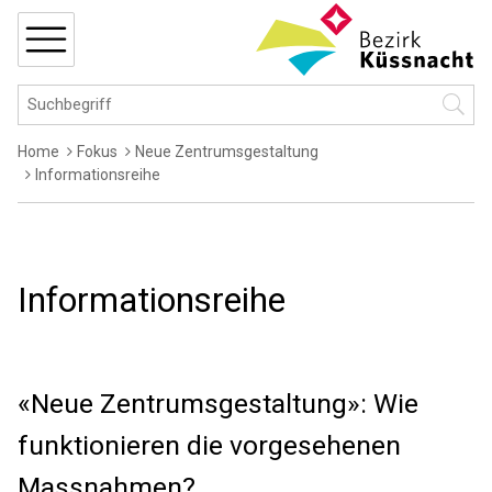
Navigieren in Küssnacht
Schnellnavigation
MENÜ
Hauptnavigation
Suchbegriff
Suche 
Breadcrumb
Home
Fokus
Neue Zentrumsgestaltung
Informationsreihe
Informationsreihe
«Neue Zentrumsgestaltung»: Wie
funktionieren die vorgesehenen
Massnahmen?