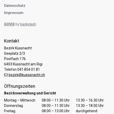
Datenschutz
Impressum
GOViS
by
backslash
Kontakt
Bezirk Küssnacht
Seeplatz 2/3
Postfach 176
6403 Küssnacht am Rigi
Telefon 041 854 01 81
bezirk@kuessnacht.ch
Öffnungszeiten
Bezirksverwaltung und Gericht
Tag
Öffnungszeiten Vormittag
Öffnungszeiten Nachmittag
Montag – Mittwoch
08.00 – 11.30 Uhr
13.30 – 16.30 Uhr
Donnerstag
08.00 – 11.30 Uhr
13.30 – 18.00 Uhr
Freitag
08.00 – 13.00 Uhr
durchgehend