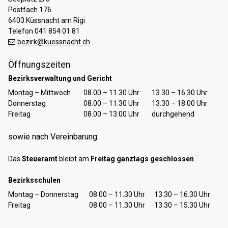
Postfach 176
6403 Küssnacht am Rigi
Telefon 041 854 01 81
bezirk@kuessnacht.ch
Öffnungszeiten
Bezirksverwaltung und Gericht
Tag
Öffnungszeiten Vormittag
Öffnungszeiten Nachmittag
Montag – Mittwoch
08.00 – 11.30 Uhr
13.30 – 16.30 Uhr
Donnerstag
08.00 – 11.30 Uhr
13.30 – 18.00 Uhr
Freitag
08.00 – 13.00 Uhr
durchgehend
sowie nach Vereinbarung.
Das
Steueramt
bleibt am
Freitag ganztags geschlossen
.
Bezirksschulen
Tag
Öffnungszeiten Vormittag
Öffnungszeiten Nachmittag
Montag – Donnerstag
08.00 – 11.30 Uhr
13.30 – 16.30 Uhr
Freitag
08.00 – 11.30 Uhr
13.30 – 15.30 Uhr