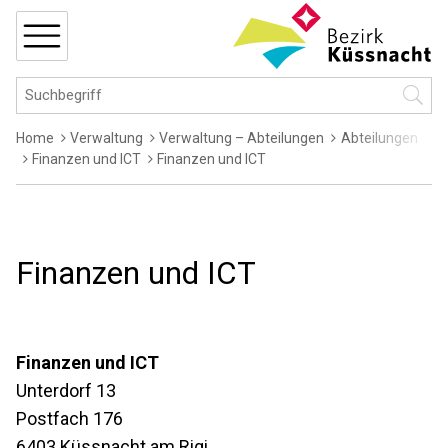
Navigieren in Küssnacht
Schnellnavigation
MENÜ
Hauptnavigation
Suchbegriff
Suche 
Breadcrumb
Home
Verwaltung
Verwaltung – Abteilungen
Abteilungen
Finanzen und ICT
Finanzen und ICT
Finanzen und ICT
Adresse
Finanzen und ICT
Unterdorf 13
Postfach 176
6403
Küssnacht am Rigi