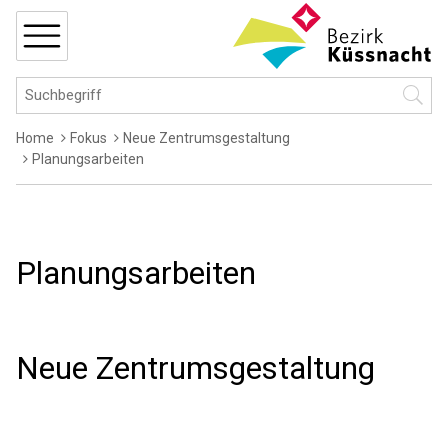
Navigieren in Küssnacht
Schnellnavigation
MENÜ
Hauptnavigation
Suchbegriff
Suche 
Breadcrumb
Home
Fokus
Neue Zentrumsgestaltung
Planungsarbeiten
Planungsarbeiten
Neue Zentrumsgestaltung