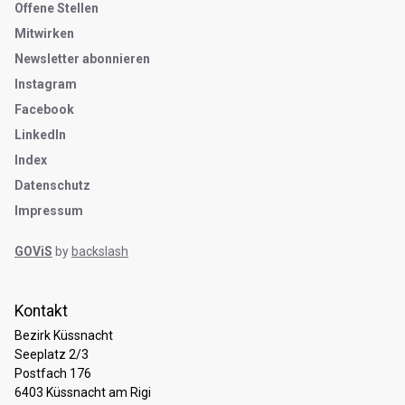
Metanavigation
Offene Stellen
Mitwirken
Newsletter abonnieren
Instagram
Facebook
LinkedIn
Index
Datenschutz
Impressum
GOViS
by
backslash
open positions
Kontakt
Bezirk Küssnacht
Seeplatz 2/3
Postfach 176
6403 Küssnacht am Rigi