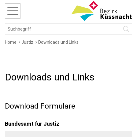
Navigieren in Küssnacht
Schnellnavigation
MENÜ
Hauptnavigation
Suchbegriff
Suche 
Breadcrumb
Home
Justiz
Downloads und Links
Downloads und Links
Download Formulare
Bundesamt für Justiz