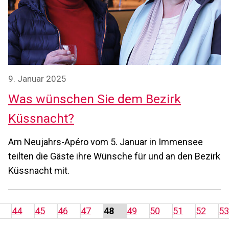
9. Januar 2025
Was wünschen Sie dem Bezirk
Küssnacht?
Am Neujahrs-Apéro vom 5. Januar in Immensee
teilten die Gäste ihre Wünsche für und an den Bezirk
Küssnacht mit.
44
45
46
47
48
49
50
51
52
53