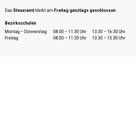
Das
Steueramt
bleibt am
Freitag ganztags geschlossen
.
Bezirksschulen
Tag
Öffnungszeiten Vormittag
Öffnungszeiten Nachmittag
Montag – Donnerstag
08.00 – 11.30 Uhr
13.30 – 16.30 Uhr
Freitag
08.00 – 11.30 Uhr
13.30 – 15.30 Uhr