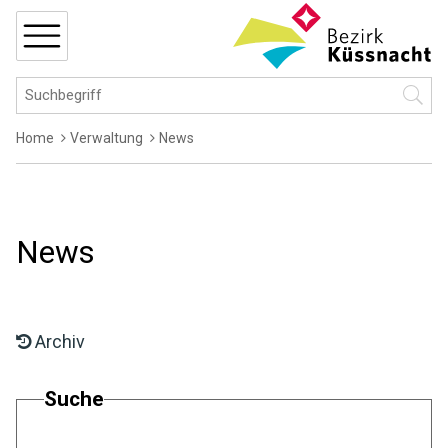
Navigieren in Küssnacht
Schnellnavigation
MENÜ
Hauptnavigation
Suchbegriff
Suche 
Breadcrumb
Home
Verwaltung
News
News
Archiv
Suche