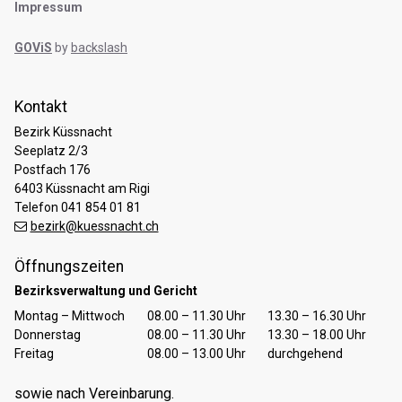
Impressum
GOViS
by
backslash
Kontakt
Bezirk Küssnacht
Seeplatz 2/3
Postfach 176
6403 Küssnacht am Rigi
Telefon 041 854 01 81
bezirk@kuessnacht.ch
Öffnungszeiten
Bezirksverwaltung und Gericht
Tag
Öffnungszeiten Vormittag
Öffnungszeiten Nachmittag
Montag – Mittwoch
08.00 – 11.30 Uhr
13.30 – 16.30 Uhr
Donnerstag
08.00 – 11.30 Uhr
13.30 – 18.00 Uhr
Freitag
08.00 – 13.00 Uhr
durchgehend
sowie nach Vereinbarung.