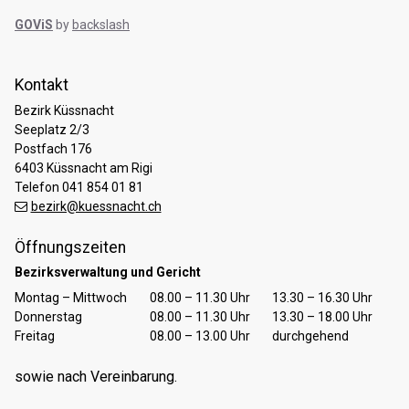
GOViS
by
backslash
Kontakt
Bezirk Küssnacht
Seeplatz 2/3
Postfach 176
6403 Küssnacht am Rigi
Telefon 041 854 01 81
bezirk@kuessnacht.ch
Öffnungszeiten
Bezirksverwaltung und Gericht
Tag
Öffnungszeiten Vormittag
Öffnungszeiten Nachmittag
Montag – Mittwoch
08.00 – 11.30 Uhr
13.30 – 16.30 Uhr
Donnerstag
08.00 – 11.30 Uhr
13.30 – 18.00 Uhr
Freitag
08.00 – 13.00 Uhr
durchgehend
sowie nach Vereinbarung.