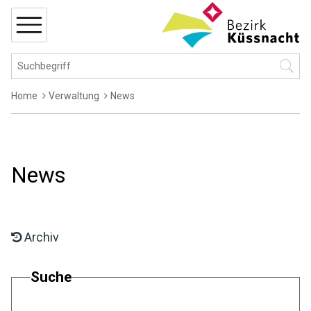
Navigieren in Küssnacht
Schnellnavigation
MENÜ
Hauptnavigation
Suchbegriff
Suche 
Breadcrumb
Home
Verwaltung
News
News
Archiv
Suche