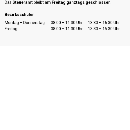
Das
Steueramt
bleibt am
Freitag ganztags geschlossen
.
Bezirksschulen
Tag
Öffnungszeiten Vormittag
Öffnungszeiten Nachmittag
Montag – Donnerstag
08.00 – 11.30 Uhr
13.30 – 16.30 Uhr
Freitag
08.00 – 11.30 Uhr
13.30 – 15.30 Uhr