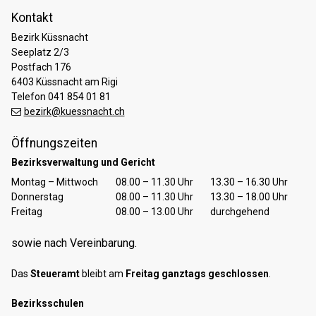
Kontakt
Bezirk Küssnacht
Seeplatz 2/3
Postfach 176
6403 Küssnacht am Rigi
Telefon 041 854 01 81
bezirk@kuessnacht.ch
Öffnungszeiten
Bezirksverwaltung und Gericht
Tag
Öffnungszeiten Vormittag
Öffnungszeiten Nachmittag
Montag – Mittwoch
08.00 – 11.30 Uhr
13.30 – 16.30 Uhr
Donnerstag
08.00 – 11.30 Uhr
13.30 – 18.00 Uhr
Freitag
08.00 – 13.00 Uhr
durchgehend
sowie nach Vereinbarung.
Das
Steueramt
bleibt am
Freitag ganztags geschlossen
.
Bezirksschulen