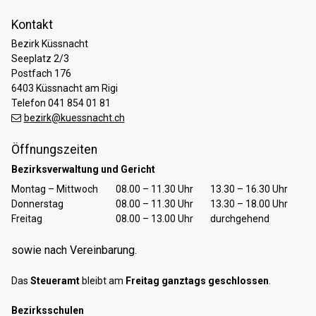
Kontakt
Bezirk Küssnacht
Seeplatz 2/3
Postfach 176
6403 Küssnacht am Rigi
Telefon 041 854 01 81
bezirk@kuessnacht.ch
Öffnungszeiten
Bezirksverwaltung und Gericht
Tag
Öffnungszeiten Vormittag
Öffnungszeiten Nachmittag
Montag – Mittwoch
08.00 – 11.30 Uhr
13.30 – 16.30 Uhr
Donnerstag
08.00 – 11.30 Uhr
13.30 – 18.00 Uhr
Freitag
08.00 – 13.00 Uhr
durchgehend
sowie nach Vereinbarung.
Das
Steueramt
bleibt am
Freitag ganztags geschlossen
.
Bezirksschulen