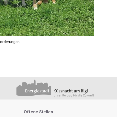
forderungen.
Metanavigation
Offene Stellen