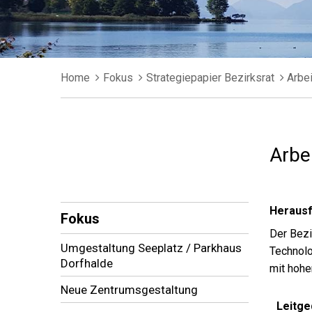
Breadcrumb
Home
Fokus
Strategiepapier Bezirksrat
Arbei
Arbe
Subnavigation
Herausf
Fokus
Der Bezi
Umgestaltung Seeplatz / Parkhaus
Technolo
Dorfhalde
mit hohe
Neue Zentrumsgestaltung
Leitg