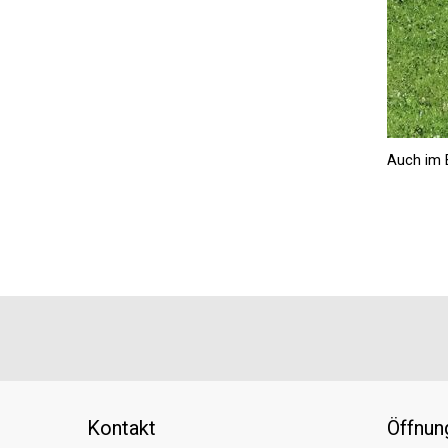
Auch im B
Footer
Partner
Kontakt
Öffnun