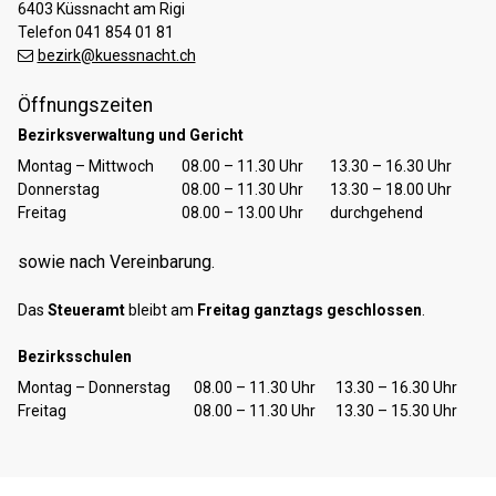
6403 Küssnacht am Rigi
Telefon 041 854 01 81
bezirk@kuessnacht.ch
Öffnungszeiten
Bezirksverwaltung und Gericht
Tag
Öffnungszeiten Vormittag
Öffnungszeiten Nachmittag
Montag – Mittwoch
08.00 – 11.30 Uhr
13.30 – 16.30 Uhr
Donnerstag
08.00 – 11.30 Uhr
13.30 – 18.00 Uhr
Freitag
08.00 – 13.00 Uhr
durchgehend
sowie nach Vereinbarung.
Das
Steueramt
bleibt am
Freitag ganztags geschlossen
.
Bezirksschulen
Tag
Öffnungszeiten Vormittag
Öffnungszeiten Nachmittag
Montag – Donnerstag
08.00 – 11.30 Uhr
13.30 – 16.30 Uhr
Freitag
08.00 – 11.30 Uhr
13.30 – 15.30 Uhr