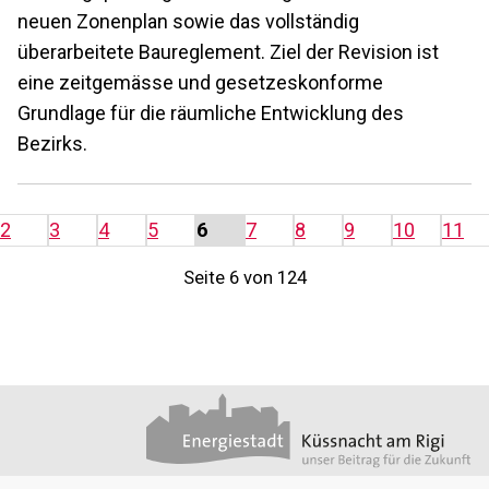
neuen Zonenplan sowie das vollständig
überarbeitete Baureglement. Ziel der Revision ist
eine zeitgemässe und gesetzeskonforme
Grundlage für die räumliche Entwicklung des
Bezirks.
2
3
4
5
6
7
8
9
10
11
Seite 6 von 124
Footer
Partner