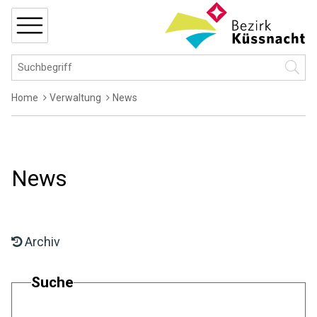
Navigieren in Küssnacht
Schnellnavigation
MENÜ
Hauptnavigation
Suchbegriff
Suche 
Breadcrumb
Home
Verwaltung
News
News
Archiv
Suche