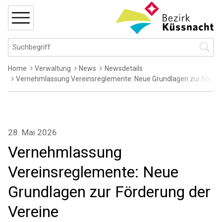
Navigieren in Küssnacht
Schnellnavigation
MENÜ
Hauptnavigation
Suchbegriff
Suche 
Breadcrumb
Home
Verwaltung
News
Newsdetails
Vernehmlassung Vereinsreglemente: Neue Grundlagen zur Förder
28. Mai 2026
Vernehmlassung
Vereinsreglemente: Neue
Grundlagen zur Förderung der
Vereine