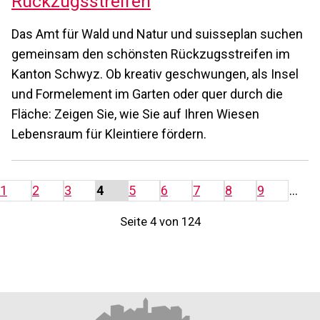
Rückzugsstreifen
Das Amt für Wald und Natur und suisseplan suchen
gemeinsam den schönsten Rückzugsstreifen im
Kanton Schwyz. Ob kreativ geschwungen, als Insel
und Formelement im Garten oder quer durch die
Fläche: Zeigen Sie, wie Sie auf Ihren Wiesen
Lebensraum für Kleintiere fördern.
rück
1
2
3
4
5
6
7
8
9
…
Seite 4 von 124
Footer
Partner