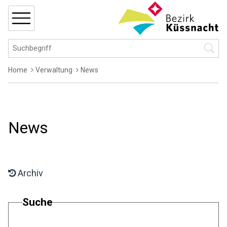
Navigieren in Küssnacht
Schnellnavigation
MENÜ
Hauptnavigation
Suchbegriff
Suche 
Breadcrumb
Home
Verwaltung
News
News
Archiv
Suche