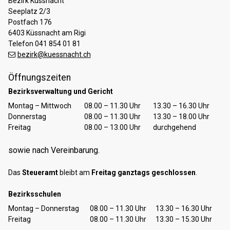
Bezirk Küssnacht
Seeplatz 2/3
Postfach 176
6403 Küssnacht am Rigi
Telefon 041 854 01 81
bezirk@kuessnacht.ch
Öffnungszeiten
Bezirksverwaltung und Gericht
Tag
Öffnungszeiten Vormittag
Öffnungszeiten Nachmittag
Montag – Mittwoch
08.00 – 11.30 Uhr
13.30 – 16.30 Uhr
Donnerstag
08.00 – 11.30 Uhr
13.30 – 18.00 Uhr
Freitag
08.00 – 13.00 Uhr
durchgehend
sowie nach Vereinbarung.
Das
Steueramt
bleibt am
Freitag ganztags geschlossen
.
Bezirksschulen
Tag
Öffnungszeiten Vormittag
Öffnungszeiten Nachmittag
Montag – Donnerstag
08.00 – 11.30 Uhr
13.30 – 16.30 Uhr
Freitag
08.00 – 11.30 Uhr
13.30 – 15.30 Uhr