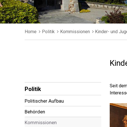
Breadcrumb
Home
Politik
Kommissionen
Kinder- und Ju
Kind
Subnavigation
Seit dem
Politik
Interess
Politischer Aufbau
Behörden
Kommissionen