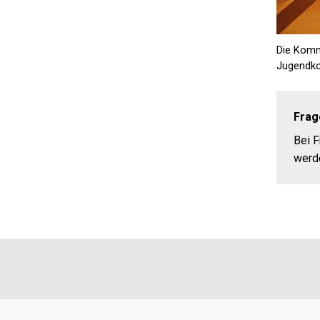
Die Kommi
Jugendko
Frag
Bei 
werde
Footer
Partner