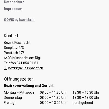
Datenschutz
Impressum
GOViS
by
backslash
Kontakt
Bezirk Küssnacht
Seeplatz 2/3
Postfach 176
6403 Küssnacht am Rigi
Telefon 041 854 01 81
bezirk@kuessnacht.ch
Öffnungszeiten
Bezirksverwaltung und Gericht
Tag
Öffnungszeiten Vormittag
Öffnungszeiten Nachmittag
Montag – Mittwoch
08.00 – 11.30 Uhr
13.30 – 16.30 Uhr
Donnerstag
08.00 – 11.30 Uhr
13.30 – 18.00 Uhr
Freitag
08.00 – 13.00 Uhr
durchgehend