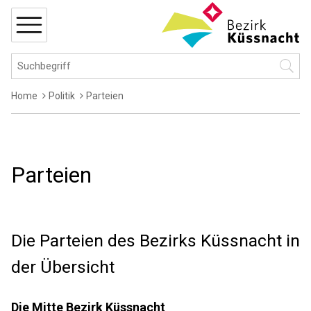
Navigieren in Küssnacht
Schnellnavigation
MENÜ
Hauptnavigation
Suchbegriff
Suche 
Breadcrumb
Home
Politik
Parteien
Parteien
Die Parteien des Bezirks Küssnacht in
der Übersicht
Die Mitte Bezirk Küssnacht