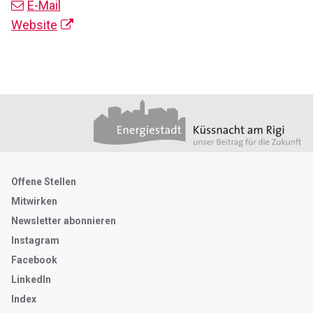
E-Mail
Website
Footer
Partner
Metanavigation
Offene Stellen
Mitwirken
Newsletter abonnieren
Instagram
Facebook
LinkedIn
Index