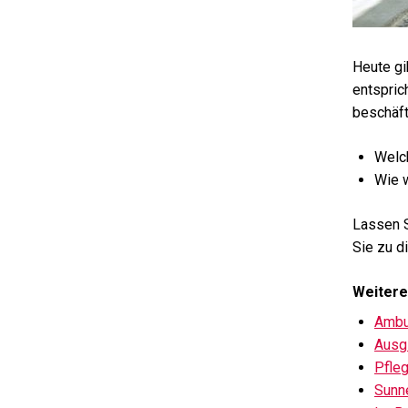
Heute gi
entspric
beschäft
Welch
Wie w
Lassen S
Sie zu d
Weitere
Ambu
Ausg
Pfle
Sunn