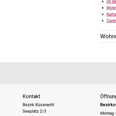
Im B
Wohn
Kurh
Zentr
Wohnu
Footer
Partner
Kontakt
Öffnun
Bezirk Küssnacht
Bezirks
Seeplatz 2/3
Tag
Öff
Montag 