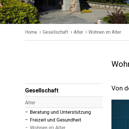
Breadcrumb
Home
Gesellschaft
Alter
Wohnen im Alter
Wohn
Subnavigation
Von d
Gesellschaft
Alter
Beratung und Unterstützung
Freizeit und Gesundheit
Wohnen im Alter