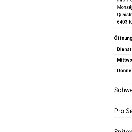
Monséj
Quaist
6403 K
Öffnung
Die
Mittw
Donne
Schwe
Pro S
Spite