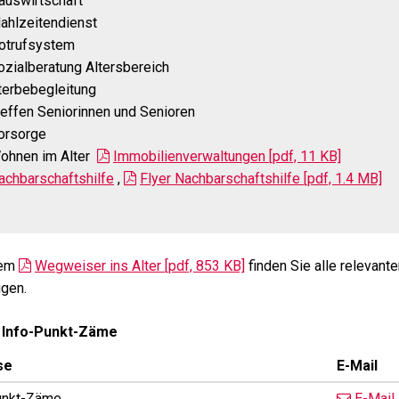
auswirtschaft
ahlzeitendienst
otrufsystem
ozialberatung Altersbereich
terbebegleitung
reffen Seniorinnen und Senioren
orsorge
ohnen im Alter
Immobilienverwaltungen [pdf, 11 KB]
achbarschaftshilfe
,
Flyer Nachbarschaftshilfe [pdf, 1.4 MB]
rem
Wegweiser ins Alter [pdf, 853 KB]
finden Sie alle relevant
gen.
 Info-Punkt-Zäme
se
E-Mail
unkt-Zäme
E-Mail