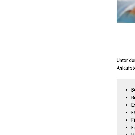
Unter de
Anlaufst
B
B
E
F
F
F