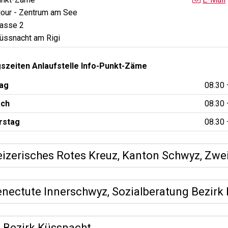
our - Zentrum am See
rasse 2
üssnacht am Rigi
szeiten Anlaufstelle Info-Punkt-Zäme
nstag
08.30 
och
08.30 
rstag
08.30 
izerisches Rotes Kreuz, Kanton Schwyz, Zwe
enectute Innerschwyz, Sozialberatung Bezirk
x Bezirk Küssnacht