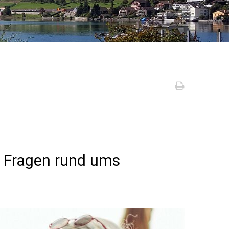
Seite dru
ür Fragen rund ums