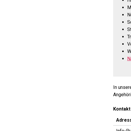
H
M
N
S
S
T
V
W
N
In unse
Angehöri
Kontakt
Adres
Info-P