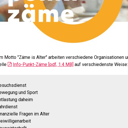
m Motto "Zäme is Alter" arbeiten verschiedene Organisationen 
elle
Info-Punkt-Zäme [pdf, 1.4 MB]
auf verschiedenste Weise:
esuchsdienst
ewegung und Sport
ntlastung daheim
ahrdienst
inanzielle Fragen im Alter
reiwilligenarbeit