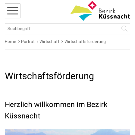
Navigieren in Küssnacht
Schnellnavigation
MENÜ
Hauptnavigation
Suchbegriff
Suche 
Breadcrumb
Home
Porträt
Wirtschaft
Wirtschaftsförderung
Wirtschaftsförderung
Herzlich willkommen im Bezirk
Küssnacht