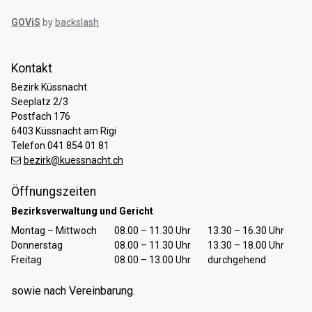
GOViS
by
backslash
Kontakt
Bezirk Küssnacht
Seeplatz 2/3
Postfach 176
6403 Küssnacht am Rigi
Telefon 041 854 01 81
bezirk@kuessnacht.ch
Öffnungszeiten
Bezirksverwaltung und Gericht
Tag
Öffnungszeiten Vormittag
Öffnungszeiten Nachmittag
Montag – Mittwoch
08.00 – 11.30 Uhr
13.30 – 16.30 Uhr
Donnerstag
08.00 – 11.30 Uhr
13.30 – 18.00 Uhr
Freitag
08.00 – 13.00 Uhr
durchgehend
sowie nach Vereinbarung.