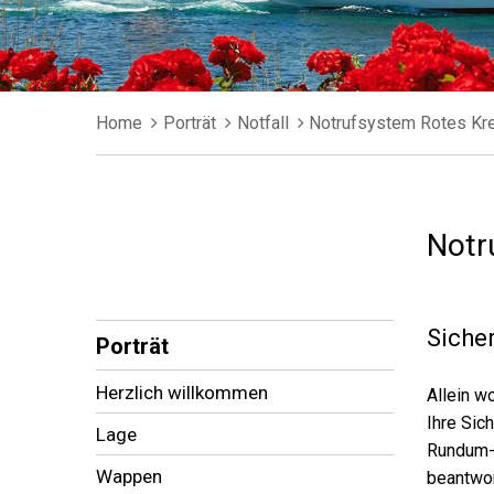
Breadcrumb
Home
Porträt
Notfall
Notrufsystem Rotes Kr
Notr
Subnavigation
Siche
Porträt
Herzlich willkommen
Allein w
Ihre Sic
Lage
Rundum-S
Wappen
beantwor