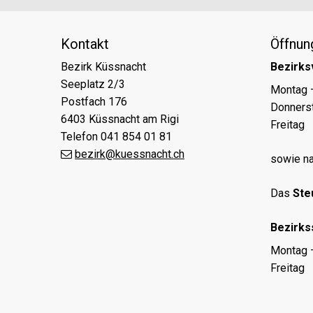
Kontakt
Öffnun
Bezirk Küssnacht
Bezirks
Seeplatz 2/3
Tag
Öff
Montag 
Postfach 176
Donners
6403 Küssnacht am Rigi
Freitag
Telefon 041 854 01 81
bezirk@kuessnacht.ch
sowie na
Das
Ste
Bezirks
Tag
Öff
Montag 
Freitag