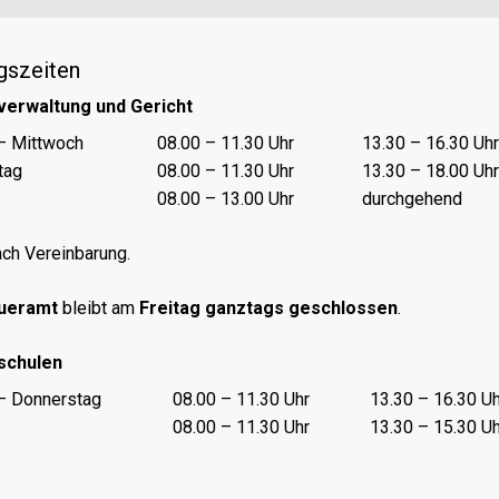
gszeiten
verwaltung und Gericht
nungszeiten Vormittag
Öffnungszeiten Nachmittag
– Mittwoch
08.00 – 11.30 Uhr
13.30 – 16.30 Uhr
tag
08.00 – 11.30 Uhr
13.30 – 18.00 Uhr
08.00 – 13.00 Uhr
durchgehend
ch Vereinbarung.
ueramt
bleibt am
Freitag ganztags geschlossen
.
schulen
nungszeiten Vormittag
Öffnungszeiten Nachmittag
– Donnerstag
08.00 – 11.30 Uhr
13.30 – 16.30 Uh
08.00 – 11.30 Uhr
13.30 – 15.30 Uh