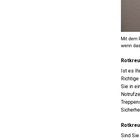
Mit dem 
wenn das 
Rotkreu
Ist es I
Richtige
Sie in e
Notrufze
Treppens
Sicherhei
Rotkreu
Sind Sie