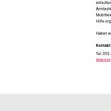
entschei
Armtaste
Mobiltel
Hilfe org
Haben wi
Kontakt
Tel. 055
Website
Footer
Partner