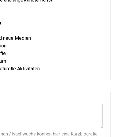
r
nd neue Medien
tion
fie
tum
lturelle Aktivitäten
onen / Nachwuchs können hier eine Kurzbiografie