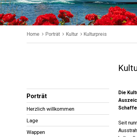
Breadcrumb
Home
Porträt
Kultur
Kulturpreis
Kult
Subnavigation
Die Kul
Porträt
Auszeic
Schaffen
Herzlich willkommen
Lage
Seit nun
Ausstrah
Wappen