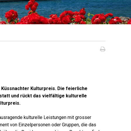
Seite dru
 Küssnachter Kulturpreis
. Die feierliche
statt und rückt das vielfältige kulturelle
lturpreis.
ausragende kulturelle Leistungen mit grosser
ement von Einzelpersonen oder Gruppen, die das