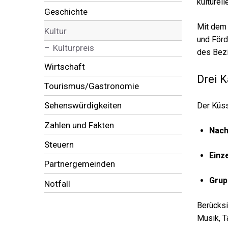
kulturel
Geschichte
Mit dem 
Kultur
und Förd
Kulturpreis
des Bezi
Wirtschaft
Drei K
Tourismus/Gastronomie
Sehenswürdigkeiten
Der Küss
Zahlen und Fakten
Nach
Steuern
Einz
Partnergemeinden
Grup
Notfall
Berücksi
Musik, Ta