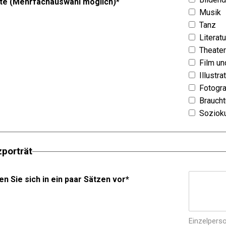
te (Mehrfachauswahl möglich)
*
Musik
Tanz
Literatu
Theater
Film u
Illustra
Fotogra
Brauch
Sozioku
zporträt
len Sie sich in ein paar Sätzen vor
*
Einzelpers