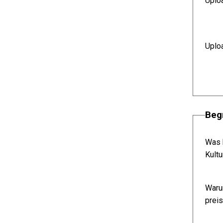
Uplo
Uplo
Beg
Was h
Kult
Warum
prei