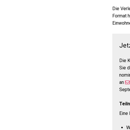
Die Verl
Format h
Einwohne
Jet
Die K
Sie d
nomi
an
Sept
Teil
Eine 
W