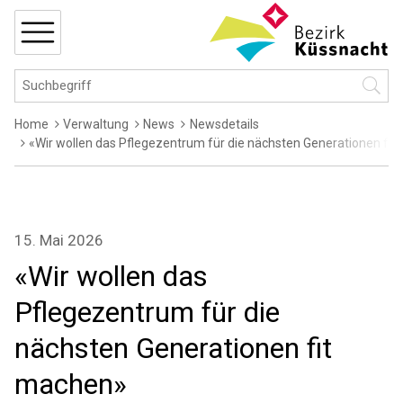
Navigieren in Küssnacht
Schnellnavigation
MENÜ
Hauptnavigation
Suchbegriff
Suche 
Breadcrumb
Home
Verwaltung
News
Newsdetails
«Wir wollen das Pflegezentrum für die nächsten Generationen fi
15. Mai 2026
«Wir wollen das
Pflegezentrum für die
nächsten Generationen fit
machen»