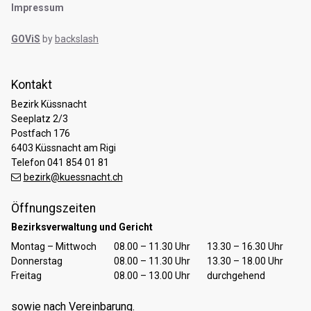
Impressum
GOViS
by
backslash
Kontakt
Bezirk Küssnacht
Seeplatz 2/3
Postfach 176
6403 Küssnacht am Rigi
Telefon 041 854 01 81
bezirk@kuessnacht.ch
Öffnungszeiten
Bezirksverwaltung und Gericht
Tag
Öffnungszeiten Vormittag
Öffnungszeiten Nachmittag
Montag – Mittwoch
08.00 – 11.30 Uhr
13.30 – 16.30 Uhr
Donnerstag
08.00 – 11.30 Uhr
13.30 – 18.00 Uhr
Freitag
08.00 – 13.00 Uhr
durchgehend
sowie nach Vereinbarung.