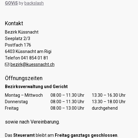
GOViS
by
backslash
Kontakt
Bezirk Küssnacht
Seeplatz 2/3
Postfach 176
6403 Küssnacht am Rigi
Telefon 041 854 01 81
bezirk@kuessnacht.ch
Öffnungszeiten
Bezirksverwaltung und Gericht
Tag
Öffnungszeiten Vormittag
Öffnungszeiten Nachmittag
Montag – Mittwoch
08.00 – 11.30 Uhr
13.30 – 16.30 Uhr
Donnerstag
08.00 – 11.30 Uhr
13.30 – 18.00 Uhr
Freitag
08.00 – 13.00 Uhr
durchgehend
sowie nach Vereinbarung.
Das
Steueramt
bleibt am
Freitag ganztags geschlossen
.