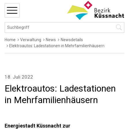
Navigieren in Küssnacht
Schnellnavigation
MENÜ
Hauptnavigation
Suchbegriff
Suche 
Breadcrumb
Home
Verwaltung
News
Newsdetails
Elektroautos: Ladestationen in Mehrfamilienhäusern
18. Juli 2022
Elektroautos: Ladestationen
in Mehrfamilienhäusern
Energiestadt Küssnacht zur