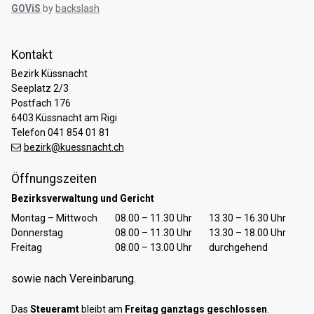
GOViS
by
backslash
Kontakt
Bezirk Küssnacht
Seeplatz 2/3
Postfach 176
6403 Küssnacht am Rigi
Telefon 041 854 01 81
bezirk@kuessnacht.ch
Öffnungszeiten
Bezirksverwaltung und Gericht
Tag
Öffnungszeiten Vormittag
Öffnungszeiten Nachmittag
Montag – Mittwoch
08.00 – 11.30 Uhr
13.30 – 16.30 Uhr
Donnerstag
08.00 – 11.30 Uhr
13.30 – 18.00 Uhr
Freitag
08.00 – 13.00 Uhr
durchgehend
sowie nach Vereinbarung.
Das
Steueramt
bleibt am
Freitag ganztags geschlossen
.