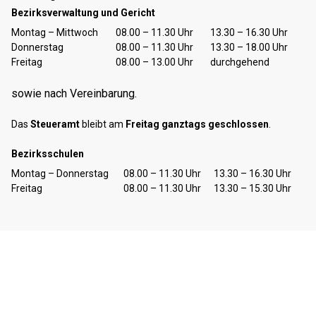
Bezirksverwaltung und Gericht
Tag
Öffnungszeiten Vormittag
Öffnungszeiten Nachmittag
Montag – Mittwoch
08.00 – 11.30 Uhr
13.30 – 16.30 Uhr
Donnerstag
08.00 – 11.30 Uhr
13.30 – 18.00 Uhr
Freitag
08.00 – 13.00 Uhr
durchgehend
sowie nach Vereinbarung.
Das
Steueramt
bleibt am
Freitag ganztags geschlossen
.
Bezirksschulen
Tag
Öffnungszeiten Vormittag
Öffnungszeiten Nachmittag
Montag – Donnerstag
08.00 – 11.30 Uhr
13.30 – 16.30 Uhr
Freitag
08.00 – 11.30 Uhr
13.30 – 15.30 Uhr