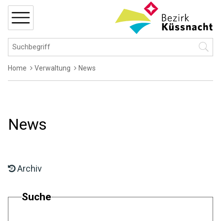
Navigieren in Küssnacht
Schnellnavigation
MENÜ
Hauptnavigation
Suchbegriff
Suche 
Breadcrumb
Home
Verwaltung
News
News
Archiv
Suche