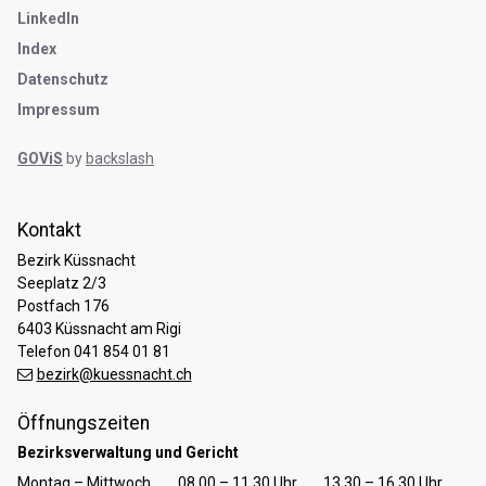
LinkedIn
Index
Datenschutz
Impressum
GOViS
by
backslash
Kontakt
Bezirk Küssnacht
Seeplatz 2/3
Postfach 176
6403 Küssnacht am Rigi
Telefon 041 854 01 81
bezirk@kuessnacht.ch
Öffnungszeiten
Bezirksverwaltung und Gericht
Tag
Öffnungszeiten Vormittag
Öffnungszeiten Nachmittag
Montag – Mittwoch
08.00 – 11.30 Uhr
13.30 – 16.30 Uhr