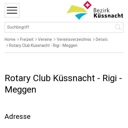
Navigieren in Küssnacht
Schnellnavigation
MENÜ
Hauptnavigation
Suchbegriff
Suche 
Breadcrumb
Home
Freizeit
Vereine
Vereinsverzeichnis
Details
Rotary Club Küssnacht - Rigi - Meggen
Rotary Club Küssnacht - Rigi -
Meggen
Adresse