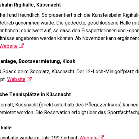
sbahn Rigihalle, Küssnacht
hell und freundlich: So präsentiert sich die Kunsteisbahn Rigih
Betrieb genommen wurde. Die gedeckte, geschlossene Halle mit
hr hohen Isolierwert auf, so dass den Eissportlerinnen und -spo
ltnisse angeboten werden können. Ab November kann ergänzend 
Website
fanlage, Bootsvermietung, Kiosk
d Spass beim Seeplatz, Küssnacht. Der 12-Loch-Minigolfplatz d
pf.
Website
iche Tennisplätze in Küssnacht
eematt, Küssnacht (direkt unterhalb des Pflegezentrums) könne
emietet werden. Die Reservation erfolgt über das Sportfachfach
halle
inghalle wurde im Jahr 1997 erbaut.
Website