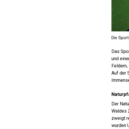
Die Sport
Das Spor
und eine
Feldern,
Auf der 
Immense
Naturpf
Der Natu
Waldes 2
zweigt r
wurden U