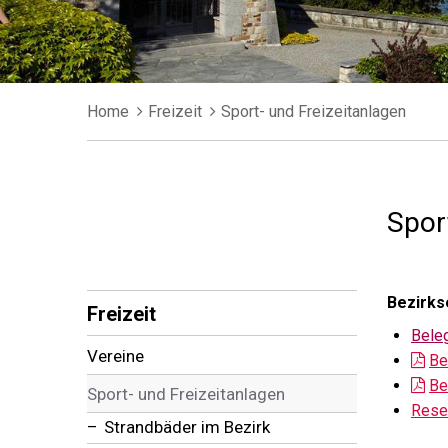
Breadcrumb
Home
Freizeit
Sport- und Freizeitanlagen
Spor
Subnavigation
Bezirks
Freizeit
Bele
Vereine
Be
Be
Sport- und Freizeitanlagen
Rese
Strandbäder im Bezirk