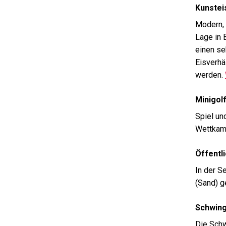
Kunstei
Modern, 
Lage in 
einen se
Eisverhä
werden.
Minigol
Spiel un
Wettkam
Öffentl
In der S
(Sand) g
Schwing
Die Schw