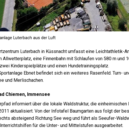
anlage Luterbach aus der Luft
tzentrum Luterbach in Küssnacht umfasst eine Leichtathletik-An
n Allwetterplatz, eine Finnenbahn mit Schlaufen von 580 m und 
 zwei Kinderspielplätze und einen Hundetrainingsplatz.
Sportanlage Ebnet befindet sich ein weiteres Rasenfeld. Turn- 
e und Merlischachen.
ad Chiemen, Immensee
rpfad informiert über die lokale Waldstruktur, die einheimisch
011 aktualisiert. Von der Infotafel Baumgarten aus folgt der be
echts absteigend Richtung See weg und führt als Seeufer-Wald
nterrichtshilfen für die Unter- und Mittelstufen ausgearbeitet.