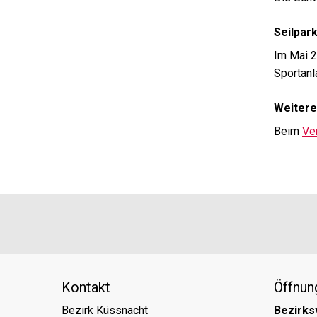
Seilpark
Im Mai 2
Sportanl
Weiter
Beim
Ve
Footer
Partner
Kontakt
Öffnun
Bezirk Küssnacht
Bezirks