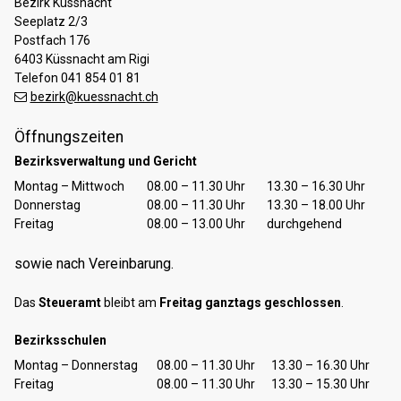
Bezirk Küssnacht
Seeplatz 2/3
Postfach 176
6403 Küssnacht am Rigi
Telefon 041 854 01 81
bezirk@kuessnacht.ch
Öffnungszeiten
Bezirksverwaltung und Gericht
Tag
Öffnungszeiten Vormittag
Öffnungszeiten Nachmittag
Montag – Mittwoch
08.00 – 11.30 Uhr
13.30 – 16.30 Uhr
Donnerstag
08.00 – 11.30 Uhr
13.30 – 18.00 Uhr
Freitag
08.00 – 13.00 Uhr
durchgehend
sowie nach Vereinbarung.
Das
Steueramt
bleibt am
Freitag ganztags geschlossen
.
Bezirksschulen
Tag
Öffnungszeiten Vormittag
Öffnungszeiten Nachmittag
Montag – Donnerstag
08.00 – 11.30 Uhr
13.30 – 16.30 Uhr
Freitag
08.00 – 11.30 Uhr
13.30 – 15.30 Uhr