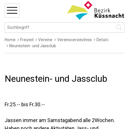
Navigieren in Küssnacht
Schnellnavigation
MENÜ
Hauptnavigation
Suchbegriff
Suche 
Breadcrumb
Home
Freizeit
Vereine
Vereinsverzeichnis
Details
Neunestein- und Jassclub
Neunestein- und Jassclub
Fr.25.-- bis Fr.30.--
Jassen immer am Samstagabend alle 2Wochen.
Haben noch andere Aktivitäten Jass- und