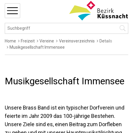
Navigieren in Küssnacht
Schnellnavigation
MENÜ
Hauptnavigation
Suchbegriff
Suche 
Breadcrumb
Home
Freizeit
Vereine
Vereinsverzeichnis
Details
Musikgesellschaft Immensee
Musikgesellschaft Immensee
Unsere Brass Band ist ein typischer Dorfverein und
feierte im Jahr 2009 das 100-jährige Bestehen.
Unsere Ziele sind es, einen Beitrag zum Dorfleben
zu geben und mit unserer Hauptmusikstilrichtung,