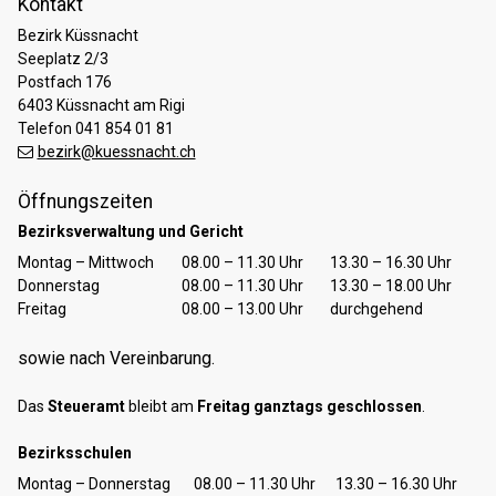
Kontakt
Bezirk Küssnacht
Seeplatz 2/3
Postfach 176
6403 Küssnacht am Rigi
Telefon 041 854 01 81
bezirk@kuessnacht.ch
Öffnungszeiten
Bezirksverwaltung und Gericht
Tag
Öffnungszeiten Vormittag
Öffnungszeiten Nachmittag
Montag – Mittwoch
08.00 – 11.30 Uhr
13.30 – 16.30 Uhr
Donnerstag
08.00 – 11.30 Uhr
13.30 – 18.00 Uhr
Freitag
08.00 – 13.00 Uhr
durchgehend
sowie nach Vereinbarung.
Das
Steueramt
bleibt am
Freitag ganztags geschlossen
.
Bezirksschulen
Tag
Öffnungszeiten Vormittag
Öffnungszeiten Nachmittag
Montag – Donnerstag
08.00 – 11.30 Uhr
13.30 – 16.30 Uhr