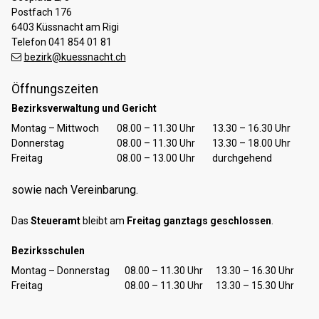
Postfach 176
6403 Küssnacht am Rigi
Telefon 041 854 01 81
bezirk@kuessnacht.ch
Öffnungszeiten
Bezirksverwaltung und Gericht
Tag
Öffnungszeiten Vormittag
Öffnungszeiten Nachmittag
Montag – Mittwoch
08.00 – 11.30 Uhr
13.30 – 16.30 Uhr
Donnerstag
08.00 – 11.30 Uhr
13.30 – 18.00 Uhr
Freitag
08.00 – 13.00 Uhr
durchgehend
sowie nach Vereinbarung.
Das
Steueramt
bleibt am
Freitag ganztags geschlossen
.
Bezirksschulen
Tag
Öffnungszeiten Vormittag
Öffnungszeiten Nachmittag
Montag – Donnerstag
08.00 – 11.30 Uhr
13.30 – 16.30 Uhr
Freitag
08.00 – 11.30 Uhr
13.30 – 15.30 Uhr