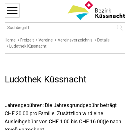
Navigieren in Küssnacht
Schnellnavigation
MENÜ
Hauptnavigation
Suchbegriff
Suche 
Breadcrumb
Home
Freizeit
Vereine
Vereinsverzeichnis
Details
Ludothek Küssnacht
Ludothek Küssnacht
Jahresgebühren: Die Jahresgrundgebühr beträgt
CHF 20.00 pro Familie. Zusätzlich wird eine
Ausleihgebühr von CHF 1.00 bis CHF 16.00(je nach
Spiel) verrechnet.