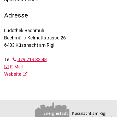
Adresse
Ludothek Bachmüli
Bachmüli / Kelmattstrasse 26
6403 Küssnacht am Rigi
Tel.
079 713 32 48
E-Mail
Website
Footer
Partner