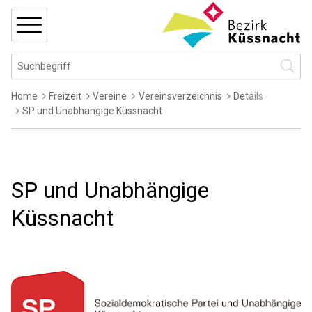
Navigieren in Küssnacht
Schnellnavigation
MENÜ
Hauptnavigation
Suchbegriff
Suche 
Breadcrumb
Home
Freizeit
Vereine
Vereinsverzeichnis
Details
SP und Unabhängige Küssnacht
SP und Unabhängige
Küssnacht