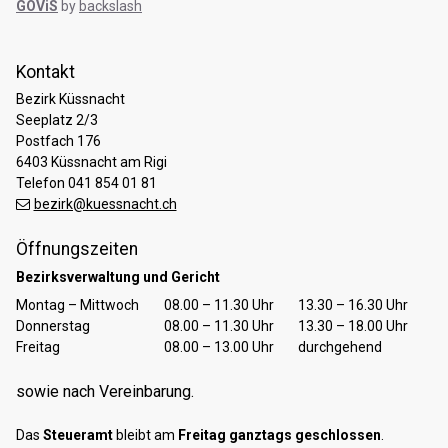
GOViS
by
backslash
Kontakt
Bezirk Küssnacht
Seeplatz 2/3
Postfach 176
6403 Küssnacht am Rigi
Telefon 041 854 01 81
bezirk@kuessnacht.ch
Öffnungszeiten
Bezirksverwaltung und Gericht
Tag
Öffnungszeiten Vormittag
Öffnungszeiten Nachmittag
Montag – Mittwoch
08.00 – 11.30 Uhr
13.30 – 16.30 Uhr
Donnerstag
08.00 – 11.30 Uhr
13.30 – 18.00 Uhr
Freitag
08.00 – 13.00 Uhr
durchgehend
sowie nach Vereinbarung.
Das
Steueramt
bleibt am
Freitag ganztags geschlossen
.