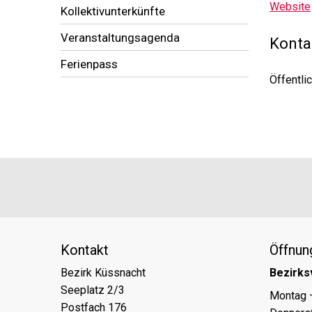
Website
Kollektivunterkünfte
Veranstaltungsagenda
Konta
Ferienpass
Öffentlic
Footer
Partner
Kontakt
Öffnun
Bezirk Küssnacht
Bezirks
Seeplatz 2/3
Tag
Öff
Montag 
Postfach 176