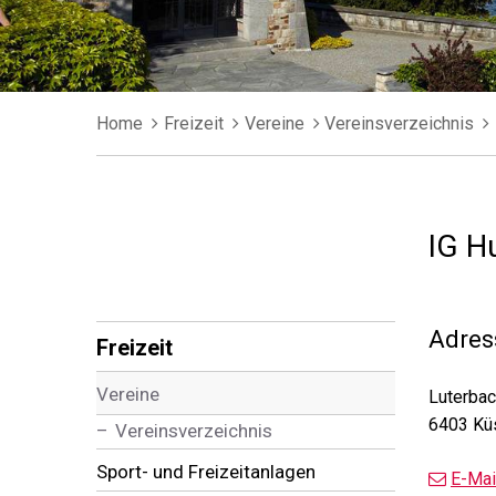
Breadcrumb
Home
Freizeit
Vereine
Vereinsverzeichnis
IG H
Subnavigation
Adres
Freizeit
Vereine
Luterba
6403 Kü
Vereinsverzeichnis
Sport- und Freizeitanlagen
E-Mai