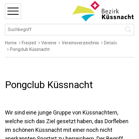
Navigieren in Küssnacht
Schnellnavigation
MENÜ
Hauptnavigation
Suchbegriff
Suche 
Breadcrumb
Home
Freizeit
Vereine
Vereinsverzeichnis
Details
Pongclub Küssnacht
Pongclub Küssnacht
Wir sind eine junge Gruppe von Küssnachtern,
welche sich das Ziel gesetzt haben, das Dorfleben
im schönen Küssnacht mit einer noch nicht
anerkannten Sportart zu berreichern. Der Begriff