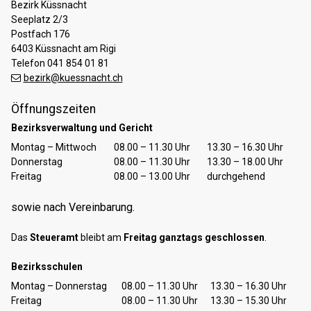
Bezirk Küssnacht
Seeplatz 2/3
Postfach 176
6403 Küssnacht am Rigi
Telefon 041 854 01 81
bezirk@kuessnacht.ch
Öffnungszeiten
Bezirksverwaltung und Gericht
Tag
Öffnungszeiten Vormittag
Öffnungszeiten Nachmittag
Montag – Mittwoch
08.00 – 11.30 Uhr
13.30 – 16.30 Uhr
Donnerstag
08.00 – 11.30 Uhr
13.30 – 18.00 Uhr
Freitag
08.00 – 13.00 Uhr
durchgehend
sowie nach Vereinbarung.
Das
Steueramt
bleibt am
Freitag ganztags geschlossen
.
Bezirksschulen
Tag
Öffnungszeiten Vormittag
Öffnungszeiten Nachmittag
Montag – Donnerstag
08.00 – 11.30 Uhr
13.30 – 16.30 Uhr
Freitag
08.00 – 11.30 Uhr
13.30 – 15.30 Uhr