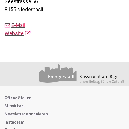
Seestrasse 66
8155 Niederhasli
E-Mail
Website
Footer
Partner
Metanavigation
Offene Stellen
Mitwirken
Newsletter abonnieren
Instagram