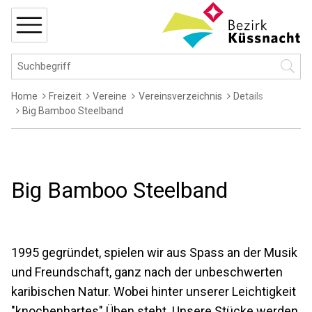
Navigieren in Küssnacht
Schnellnavigation
MENÜ
Hauptnavigation
Suchbegriff
Suche 
Breadcrumb
Home
Freizeit
Vereine
Vereinsverzeichnis
Details
Big Bamboo Steelband
Big Bamboo Steelband
1995 gegründet, spielen wir aus Spass an der Musik
und Freundschaft, ganz nach der unbeschwerten
karibischen Natur. Wobei hinter unserer Leichtigkeit
"knochenhartes" Üben steht. Unsere Stücke werden