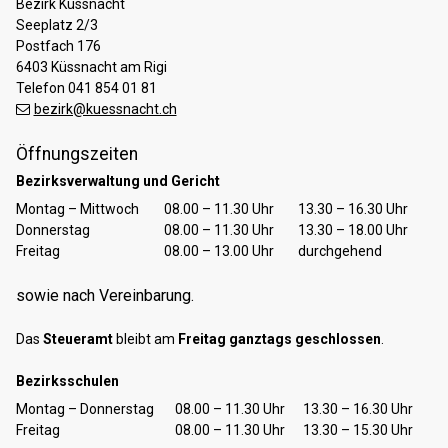
Bezirk Küssnacht
Seeplatz 2/3
Postfach 176
6403 Küssnacht am Rigi
Telefon 041 854 01 81
bezirk@kuessnacht.ch
Öffnungszeiten
Bezirksverwaltung und Gericht
Tag
Öffnungszeiten Vormittag
Öffnungszeiten Nachmittag
Montag – Mittwoch
08.00 – 11.30 Uhr
13.30 – 16.30 Uhr
Donnerstag
08.00 – 11.30 Uhr
13.30 – 18.00 Uhr
Freitag
08.00 – 13.00 Uhr
durchgehend
sowie nach Vereinbarung.
Das
Steueramt
bleibt am
Freitag ganztags geschlossen
.
Bezirksschulen
Tag
Öffnungszeiten Vormittag
Öffnungszeiten Nachmittag
Montag – Donnerstag
08.00 – 11.30 Uhr
13.30 – 16.30 Uhr
Freitag
08.00 – 11.30 Uhr
13.30 – 15.30 Uhr