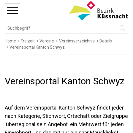
Navigieren in Küssnacht
Schnellnavigation
MENÜ
Hauptnavigation
Suchbegriff
Suche 
Breadcrumb
Home
Freizeit
Vereine
Vereinsverzeichnis
Details
Vereinsportal Kanton Schwyz
Vereinsportal Kanton Schwyz
Auf dem Vereinsportal Kanton Schwyz findet jeder 
nach Kategorie, Stichwort, Ortschaft oder Zielgruppe
 überregional sein Angebot  ein Mehrwert für jeden
Einwohner! Und das mit nur ein paar Mausklicks!