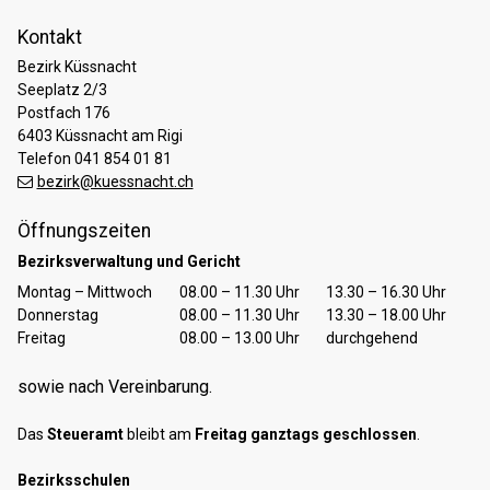
Kontakt
Bezirk Küssnacht
Seeplatz 2/3
Postfach 176
6403 Küssnacht am Rigi
Telefon 041 854 01 81
bezirk@kuessnacht.ch
Öffnungszeiten
Bezirksverwaltung und Gericht
Tag
Öffnungszeiten Vormittag
Öffnungszeiten Nachmittag
Montag – Mittwoch
08.00 – 11.30 Uhr
13.30 – 16.30 Uhr
Donnerstag
08.00 – 11.30 Uhr
13.30 – 18.00 Uhr
Freitag
08.00 – 13.00 Uhr
durchgehend
sowie nach Vereinbarung.
Das
Steueramt
bleibt am
Freitag ganztags geschlossen
.
Bezirksschulen