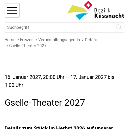
Navigieren in Küssnacht
Schnellnavigation
MENÜ
Hauptnavigation
Suchbegriff
Suche 
Breadcrumb
Home
Freizeit
Veranstaltungsagenda
Details
Gselle-Theater 2027
16. Januar 2027
, 20:00 Uhr
– 17. Januar 2027
bis
1:00 Uhr
Gselle-Theater 2027
Details zum Stück im Herbst 2026 auf unserer