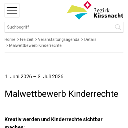
Navigieren in Küssnacht
Schnellnavigation
MENÜ
Hauptnavigation
Suchbegriff
Suche 
Breadcrumb
Home
Freizeit
Veranstaltungsagenda
Details
Malwettbewerb Kinderrechte
1. Juni 2026
– 3. Juli 2026
Malwettbewerb Kinderrechte
Kreativ werden und Kinderrechte sichtbar
machen: