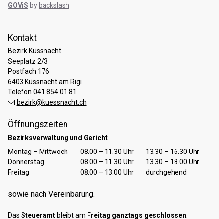
GOViS
by
backslash
Kontakt
Bezirk Küssnacht
Seeplatz 2/3
Postfach 176
6403 Küssnacht am Rigi
Telefon 041 854 01 81
bezirk@kuessnacht.ch
Öffnungszeiten
Bezirksverwaltung und Gericht
Tag
Öffnungszeiten Vormittag
Öffnungszeiten Nachmittag
Montag – Mittwoch
08.00 – 11.30 Uhr
13.30 – 16.30 Uhr
Donnerstag
08.00 – 11.30 Uhr
13.30 – 18.00 Uhr
Freitag
08.00 – 13.00 Uhr
durchgehend
sowie nach Vereinbarung.
Das
Steueramt
bleibt am
Freitag ganztags geschlossen
.