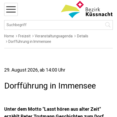
Navigieren in Küssnacht
Schnellnavigation
MENÜ
Hauptnavigation
Suchbegriff
Suche 
Breadcrumb
Home
Freizeit
Veranstaltungsagenda
Details
Dorfführung in Immensee
29. August 2026
, ab 14:00 Uhr
Dorfführung in Immensee
Unter dem Motto "Lasst hören aus alter Zeit"
erzählt Peter Trutmann Geschichten zum Dorf