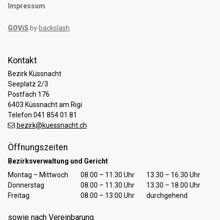
Impressum
GOViS
by
backslash
Kontakt
Bezirk Küssnacht
Seeplatz 2/3
Postfach 176
6403 Küssnacht am Rigi
Telefon 041 854 01 81
bezirk@kuessnacht.ch
Öffnungszeiten
Bezirksverwaltung und Gericht
Tag
Öffnungszeiten Vormittag
Öffnungszeiten Nachmittag
Montag – Mittwoch
08.00 – 11.30 Uhr
13.30 – 16.30 Uhr
Donnerstag
08.00 – 11.30 Uhr
13.30 – 18.00 Uhr
Freitag
08.00 – 13.00 Uhr
durchgehend
sowie nach Vereinbarung.