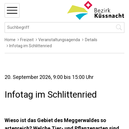
Navigieren in Küssnacht
Schnellnavigation
MENÜ
Hauptnavigation
Suchbegriff
Suche 
Breadcrumb
Home
Freizeit
Veranstaltungsagenda
Details
Infotag im Schlittenried
20. September 2026
, 9:00
bis 15:00 Uhr
Infotag im Schlittenried
Wieso ist das Gebiet des Meggerwaldes so
artenreich? Welche Tier- und Pflanzenarten sind