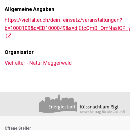
Allgemeine Angaben
https://vielfalter.ch/dein_einsatz/veranstaltungen?
b=1000109&c=ED1000049&s=djEtcQmB_OmNaslOP
Organisator
Vielfalter - Natur Meggerwald
Footer
Partner
Metanavigation
Offene Stellen