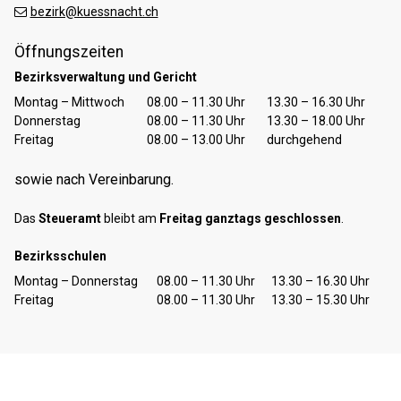
bezirk@kuessnacht.ch
Öffnungszeiten
Bezirksverwaltung und Gericht
Tag
Öffnungszeiten Vormittag
Öffnungszeiten Nachmittag
Montag – Mittwoch
08.00 – 11.30 Uhr
13.30 – 16.30 Uhr
Donnerstag
08.00 – 11.30 Uhr
13.30 – 18.00 Uhr
Freitag
08.00 – 13.00 Uhr
durchgehend
sowie nach Vereinbarung.
Das
Steueramt
bleibt am
Freitag ganztags geschlossen
.
Bezirksschulen
Tag
Öffnungszeiten Vormittag
Öffnungszeiten Nachmittag
Montag – Donnerstag
08.00 – 11.30 Uhr
13.30 – 16.30 Uhr
Freitag
08.00 – 11.30 Uhr
13.30 – 15.30 Uhr