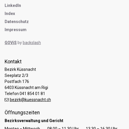
LinkedIn
Index
Datenschutz
Impressum
GOViS
by
backslash
Kontakt
Bezirk Küssnacht
Seeplatz 2/3
Postfach 176
6403 Küssnacht am Rigi
Telefon 041 854 01 81
bezirk@kuessnacht.ch
Öffnungszeiten
Bezirksverwaltung und Gericht
Tag
Öffnungszeiten Vormittag
Öffnungszeiten Nachmittag
Montag – Mittwoch
08.00 – 11.30 Uhr
13.30 – 16.30 Uhr