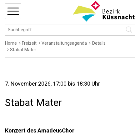
Navigieren in Küssnacht
Schnellnavigation
MENÜ
Hauptnavigation
Suchbegriff
Suche 
Breadcrumb
Home
Freizeit
Veranstaltungsagenda
Details
Stabat Mater
7. November 2026
, 17:00
bis 18:30 Uhr
Stabat Mater
Konzert des AmadeusChor