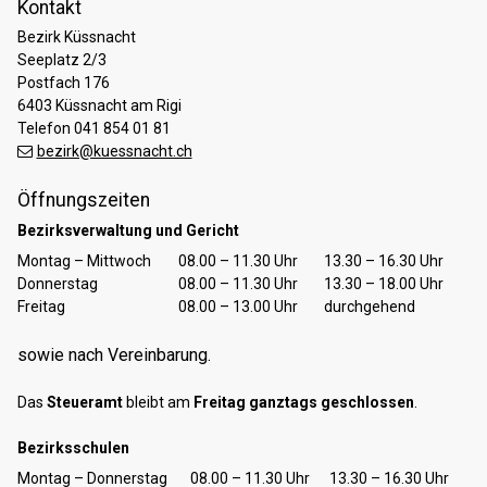
Kontakt
Bezirk Küssnacht
Seeplatz 2/3
Postfach 176
6403 Küssnacht am Rigi
Telefon 041 854 01 81
bezirk@kuessnacht.ch
Öffnungszeiten
Bezirksverwaltung und Gericht
Tag
Öffnungszeiten Vormittag
Öffnungszeiten Nachmittag
Montag – Mittwoch
08.00 – 11.30 Uhr
13.30 – 16.30 Uhr
Donnerstag
08.00 – 11.30 Uhr
13.30 – 18.00 Uhr
Freitag
08.00 – 13.00 Uhr
durchgehend
sowie nach Vereinbarung.
Das
Steueramt
bleibt am
Freitag ganztags geschlossen
.
Bezirksschulen
Tag
Öffnungszeiten Vormittag
Öffnungszeiten Nachmittag
Montag – Donnerstag
08.00 – 11.30 Uhr
13.30 – 16.30 Uhr