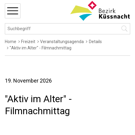
Navigieren in Küssnacht
Schnellnavigation
MENÜ
Hauptnavigation
Suchbegriff
Suche 
Breadcrumb
Home
Freizeit
Veranstaltungsagenda
Details
"Aktiv im Alter" - Filmnachmittag
19. November 2026
"Aktiv im Alter" -
Filmnachmittag