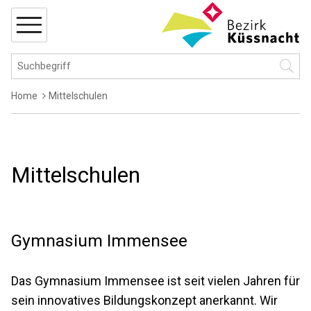
Navigieren in Küssnacht
Schnellnavigation
MENÜ
Hauptnavigation
Suchbegriff
Suche 
Breadcrumb
Home
Mittelschulen
Mittelschulen
Gymnasium Immensee
Das Gymnasium Immensee ist seit vielen Jahren für
sein innovatives Bildungskonzept anerkannt. Wir