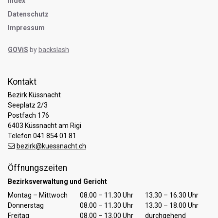
Index
Datenschutz
Impressum
GOViS
by
backslash
Kontakt
Bezirk Küssnacht
Seeplatz 2/3
Postfach 176
6403 Küssnacht am Rigi
Telefon 041 854 01 81
bezirk@kuessnacht.ch
Öffnungszeiten
Bezirksverwaltung und Gericht
Tag
Öffnungszeiten Vormittag
Öffnungszeiten Nachmittag
Montag – Mittwoch
08.00 – 11.30 Uhr
13.30 – 16.30 Uhr
Donnerstag
08.00 – 11.30 Uhr
13.30 – 18.00 Uhr
Freitag
08.00 – 13.00 Uhr
durchgehend