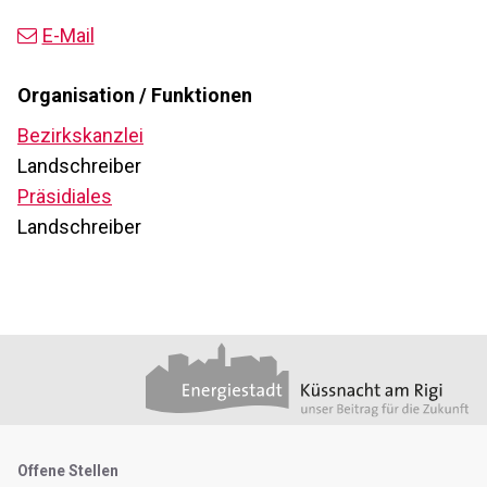
E-Mail
Organisation / Funktionen
Bezirkskanzlei
Landschreiber
Präsidiales
Landschreiber
Footer
Partner
Metanavigation
Offene Stellen