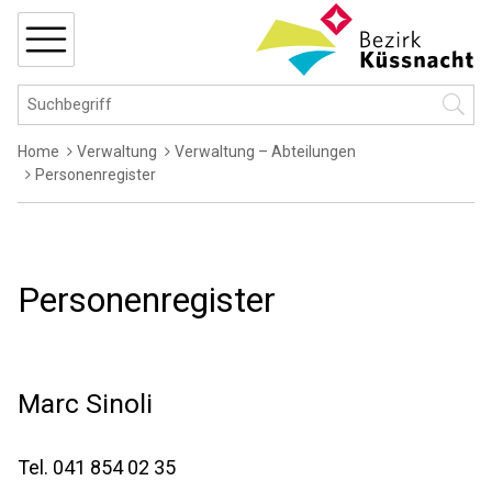
Navigieren in Küssnacht
Schnellnavigation
MENÜ
Hauptnavigation
Suchbegriff
Suche 
Breadcrumb
Home
Verwaltung
Verwaltung – Abteilungen
Personenregister
Personenregister
Marc
Sinoli
Tel.
041 854 02 35