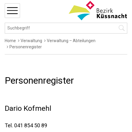
Navigieren in Küssnacht
Schnellnavigation
MENÜ
Hauptnavigation
Suchbegriff
Suche 
Breadcrumb
Home
Verwaltung
Verwaltung – Abteilungen
Personenregister
Personenregister
Dario
Kofmehl
Tel.
041 854 50 89