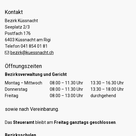
Kontakt
Bezirk Küssnacht
Seeplatz 2/3
Postfach 176
6403 Küssnacht am Rigi
Telefon 041 854 01 81
bezirk@kuessnacht.ch
Öffnungszeiten
Bezirksverwaltung und Gericht
Tag
Öffnungszeiten Vormittag
Öffnungszeiten Nachmittag
Montag – Mittwoch
08.00 – 11.30 Uhr
13.30 – 16.30 Uhr
Donnerstag
08.00 – 11.30 Uhr
13.30 – 18.00 Uhr
Freitag
08.00 – 13.00 Uhr
durchgehend
sowie nach Vereinbarung.
Das
Steueramt
bleibt am
Freitag ganztags geschlossen
.
Bezirksschulen