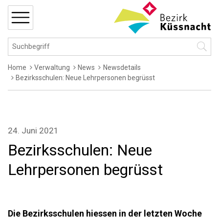
Navigieren in Küssnacht
Schnellnavigation
MENÜ
Hauptnavigation
Suchbegriff
Suche 
Breadcrumb
Home
Verwaltung
News
Newsdetails
Bezirksschulen: Neue Lehrpersonen begrüsst
24. Juni 2021
Bezirksschulen: Neue
Lehrpersonen begrüsst
Die Bezirksschulen hiessen in der letzten Woche