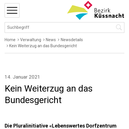
Navigieren in Küssnacht
Schnellnavigation
MENÜ
Hauptnavigation
Suchbegriff
Suche 
Breadcrumb
Home
Verwaltung
News
Newsdetails
Kein Weiterzug an das Bundesgericht
14. Januar 2021
Kein Weiterzug an das
Bundesgericht
Die Pluralinitiative «Lebenswertes Dorfzentrum