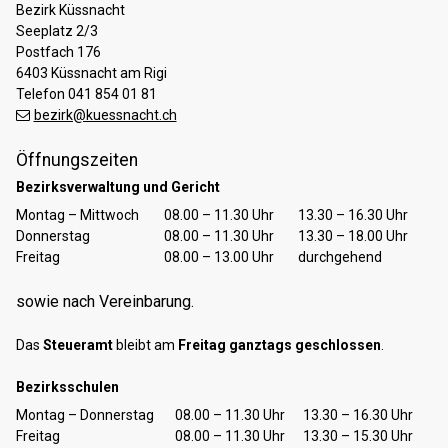
Bezirk Küssnacht
Seeplatz 2/3
Postfach 176
6403 Küssnacht am Rigi
Telefon 041 854 01 81
bezirk@kuessnacht.ch
Öffnungszeiten
Bezirksverwaltung und Gericht
Tag
Öffnungszeiten Vormittag
Öffnungszeiten Nachmittag
Montag – Mittwoch
08.00 – 11.30 Uhr
13.30 – 16.30 Uhr
Donnerstag
08.00 – 11.30 Uhr
13.30 – 18.00 Uhr
Freitag
08.00 – 13.00 Uhr
durchgehend
sowie nach Vereinbarung.
Das
Steueramt
bleibt am
Freitag ganztags geschlossen
.
Bezirksschulen
Tag
Öffnungszeiten Vormittag
Öffnungszeiten Nachmittag
Montag – Donnerstag
08.00 – 11.30 Uhr
13.30 – 16.30 Uhr
Freitag
08.00 – 11.30 Uhr
13.30 – 15.30 Uhr