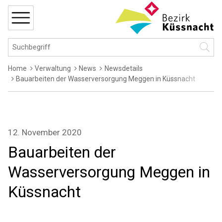
Navigieren in Küssnacht
Schnellnavigation
MENÜ
Hauptnavigation
Suchbegriff
Suche 
Breadcrumb
Home
Verwaltung
News
Newsdetails
Bauarbeiten der Wasserversorgung Meggen in Küssnacht
12. November 2020
Bauarbeiten der
Wasserversorgung Meggen in
Küssnacht