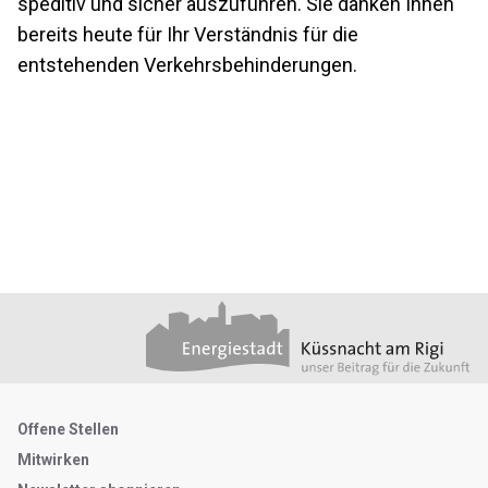
speditiv und sicher auszuführen. Sie danken Ihnen
bereits heute für Ihr Verständnis für die
entstehenden Verkehrsbehinderungen.
Footer
Partner
Metanavigation
Offene Stellen
Mitwirken