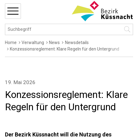
Navigieren in Küssnacht
Schnellnavigation
MENÜ
Hauptnavigation
Suchbegriff
Suche 
Breadcrumb
Home
Verwaltung
News
Newsdetails
Konzessionsreglement: Klare Regeln für den Untergrund
19. Mai 2026
Konzessionsreglement: Klare
Regeln für den Untergrund
Der Bezirk Küssnacht will die Nutzung des