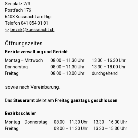
Seeplatz 2/3
Postfach 176
6403 Küssnacht am Rigi
Telefon 041 854 01 81
bezirk@kuessnacht.ch
Öffnungszeiten
Bezirksverwaltung und Gericht
Tag
Öffnungszeiten Vormittag
Öffnungszeiten Nachmittag
Montag – Mittwoch
08.00 – 11.30 Uhr
13.30 – 16.30 Uhr
Donnerstag
08.00 – 11.30 Uhr
13.30 – 18.00 Uhr
Freitag
08.00 – 13.00 Uhr
durchgehend
sowie nach Vereinbarung.
Das
Steueramt
bleibt am
Freitag ganztags geschlossen
.
Bezirksschulen
Tag
Öffnungszeiten Vormittag
Öffnungszeiten Nachmittag
Montag – Donnerstag
08.00 – 11.30 Uhr
13.30 – 16.30 Uhr
Freitag
08.00 – 11.30 Uhr
13.30 – 15.30 Uhr