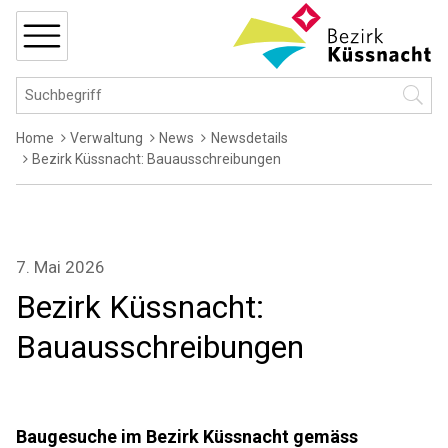
Navigieren in Küssnacht
Schnellnavigation
MENÜ
Hauptnavigation
Suchbegriff
Suche 
Breadcrumb
Home
Verwaltung
News
Newsdetails
Bezirk Küssnacht: Bauausschreibungen
7. Mai 2026
Bezirk Küssnacht:
Bauausschreibungen
Baugesuche im Bezirk Küssnacht gemäss