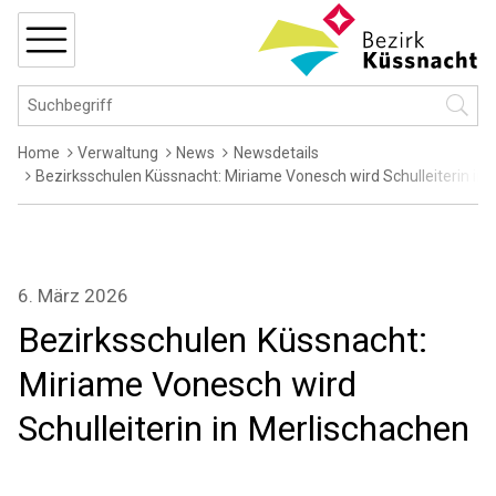
Navigieren in Küssnacht
Schnellnavigation
MENÜ
Hauptnavigation
Suchbegriff
Suche 
Breadcrumb
Home
Verwaltung
News
Newsdetails
Bezirksschulen Küssnacht: Miriame Vonesch wird Schulleiterin in
6. März 2026
Bezirksschulen Küssnacht:
Miriame Vonesch wird
Schulleiterin in Merlischachen