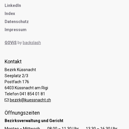
LinkedIn
Index
Datenschutz
Impressum
GOViS
by
backslash
Kontakt
Bezirk Küssnacht
Seeplatz 2/3
Postfach 176
6403 Küssnacht am Rigi
Telefon 041 854 01 81
bezirk@kuessnacht.ch
Öffnungszeiten
Bezirksverwaltung und Gericht
Tag
Öffnungszeiten Vormittag
Öffnungszeiten Nachmittag
Montag – Mittwoch
08.00 – 11.30 Uhr
13.30 – 16.30 Uhr