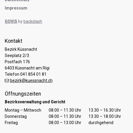
Impressum
GOViS
by
backslash
Kontakt
Bezirk Küssnacht
Seeplatz 2/3
Postfach 176
6403 Küssnacht am Rigi
Telefon 041 854 01 81
bezirk@kuessnacht.ch
Öffnungszeiten
Bezirksverwaltung und Gericht
Tag
Öffnungszeiten Vormittag
Öffnungszeiten Nachmittag
Montag – Mittwoch
08.00 – 11.30 Uhr
13.30 – 16.30 Uhr
Donnerstag
08.00 – 11.30 Uhr
13.30 – 18.00 Uhr
Freitag
08.00 – 13.00 Uhr
durchgehend