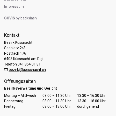
Impressum
GOViS
by
backslash
Kontakt
Bezirk Küssnacht
Seeplatz 2/3
Postfach 176
6403 Küssnacht am Rigi
Telefon 041 854 01 81
bezirk@kuessnacht.ch
Öffnungszeiten
Bezirksverwaltung und Gericht
Tag
Öffnungszeiten Vormittag
Öffnungszeiten Nachmittag
Montag – Mittwoch
08.00 – 11.30 Uhr
13.30 – 16.30 Uhr
Donnerstag
08.00 – 11.30 Uhr
13.30 – 18.00 Uhr
Freitag
08.00 – 13.00 Uhr
durchgehend