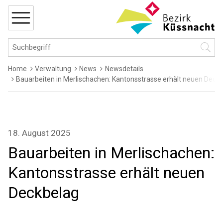
Navigieren in Küssnacht
Schnellnavigation
MENÜ
Hauptnavigation
Suchbegriff
Suche 
Breadcrumb
Home
Verwaltung
News
Newsdetails
Bauarbeiten in Merlischachen: Kantonsstrasse erhält neuen Deck
18. August 2025
Bauarbeiten in Merlischachen:
Kantonsstrasse erhält neuen
Deckbelag